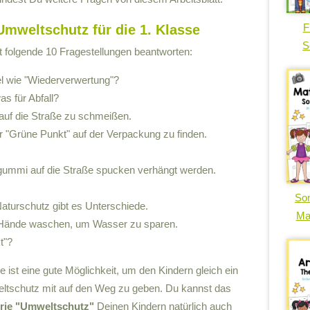
F
Umweltschutz für die 1. Klasse
S
t folgende 10 Fragestellungen beantworten:
el wie "Wiederverwertung"?
s für Abfall?
 auf die Straße zu schmeißen.
r "Grüne Punkt" auf der Verpackung zu finden.
ugummi auf die Straße spucken verhängt werden.
So
turschutz gibt es Unterschiede.
Ma
ie Hände waschen, um Wasser zu sparen.
t"?
ist eine gute Möglichkeit, um den Kindern gleich ein
schutz mit auf den Weg zu geben. Du kannst das
orie "Umweltschutz"
Deinen Kindern natürlich auch