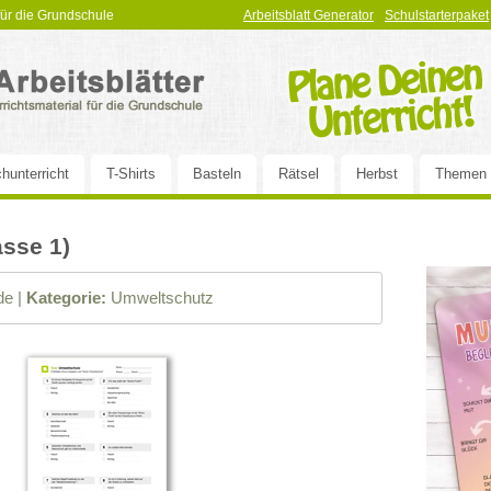
 für die Grundschule
Arbeitsblatt Generator
Schulstarterpaket
hunterricht
T-Shirts
Basteln
Rätsel
Herbst
Themen
asse 1)
e |
Kategorie:
Umweltschutz