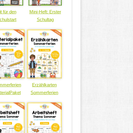
it für den
Mini-Heft: Erster
chulstart
Schultag
mmerferien
Erzählkarten
terialPaket
Sommerferien