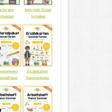
it für den
Mini-Heft: Erster
chulstart
Schultag
mmerferien
Erzählkarten
terialPaket
Sommerferien