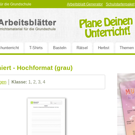
 für die Grundschule
Arbeitsblatt Generator
Schulstarterpaket
hunterricht
T-Shirts
Basteln
Rätsel
Herbst
Themen
niert - Hochformat (grau)
gen
│
Klasse:
1, 2, 3, 4