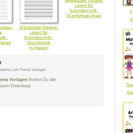
Arbeitsblatt Vorlage:
Liniert für
Schreibschrift -
F
Querformat (grau)
S
orlage:
Arbeitsblatt Vorlage:
ür
Liniert für
ift -
Schreibschrift -
(grau)
Hochformat
(schwarz)
n
smaterial zum Thema Vorlagen
ema Vorlagen
findest Du alle
So
nlosen Download.
Ma