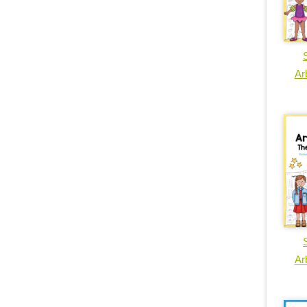
Arb
Arb