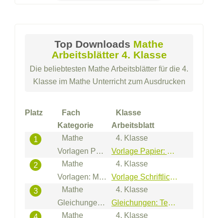
Top Downloads
Mathe
Arbeitsblätter 4. Klasse
Die beliebtesten Mathe Arbeitsblätter für die 4.
Klasse im Mathe Unterricht zum Ausdrucken
Platz
Fach
Klasse
Kategorie
Arbeitsblatt
Mathe
4. Klasse
1
Vorlagen Papier: Kariert
Vorlage Papier: Kariert mittlere Kästchen im Hochformat (grau)
Mathe
4. Klasse
2
Vorlagen: Mathe Subtraktion
Vorlage Schriftliche Subtraktion (1.000er - 2 Summanden)
Mathe
4. Klasse
3
Gleichungen mit Textaufgaben
Gleichungen: Textaufgaben - Division bis 1.000
Mathe
4. Klasse
4