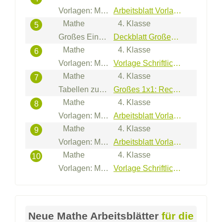
Vorlagen: Mathe
Arbeitsblatt Vorlage: Achsenspiegelung
Mathe
4. Klasse
5
Großes Einmaleins: Verschiedene Aufgaben
Deckblatt Großes Einmaleins
Mathe
4. Klasse
6
Vorlagen: Mathe Subtraktion
Vorlage Schriftliche Subtraktion (1.000er - 3 Summanden)
Mathe
4. Klasse
7
Tabellen zum großen Einmaleins
Großes 1x1: Rechentabellen (Lücken-Mix - Zahlen 10-20)
Mathe
4. Klasse
8
Vorlagen: Mathe
Arbeitsblatt Vorlage: Koordinatensystem
Mathe
4. Klasse
9
Vorlagen: Mathe
Arbeitsblatt Vorlage: Rechenhäuser
Mathe
4. Klasse
10
Vorlagen: Mathe Subtraktion
Vorlage Schriftliche Subtraktion (10.000er - 2 Summanden)
Neue Mathe Arbeitsblätter
für die