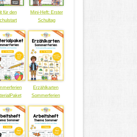
it für den
Mini-Heft: Erster
chulstart
Schultag
mmerferien
Erzählkarten
terialPaket
Sommerferien