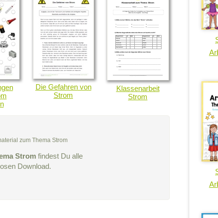
Arb
Die Gefahren von
ngen
Klassenarbeit
Strom
om
Strom
n
smaterial zum Thema Strom
ema Strom
findest Du alle
nlosen Download.
Arb