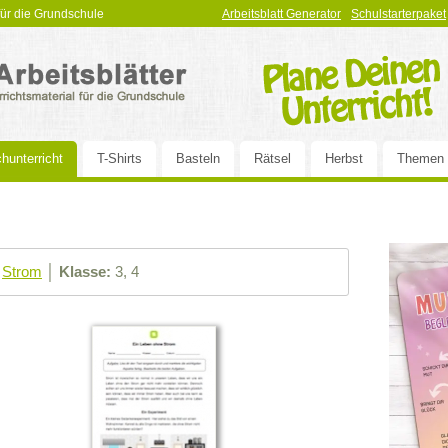
 für die Grundschule
Arbeitsblatt Generator
Schulstarterpaket
hunterricht
T-Shirts
Basteln
Rätsel
Herbst
Themen
Strom
│
Klasse:
3, 4