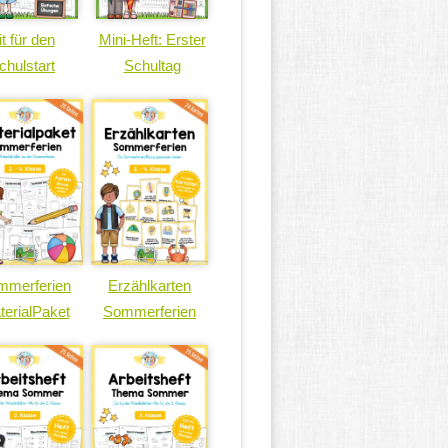
it für den
Mini-Heft: Erster
chulstart
Schultag
mmerferien
Erzählkarten
terialPaket
Sommerferien