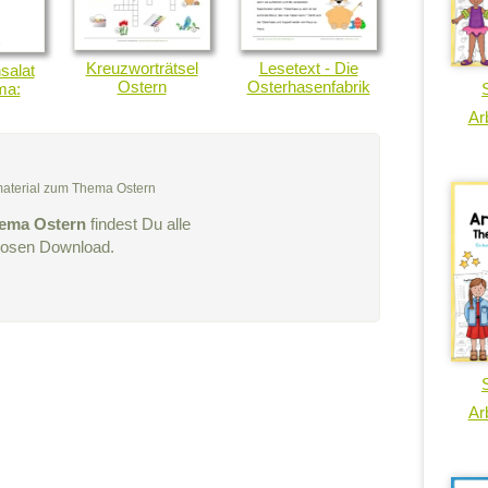
Kreuzworträtsel
Lesetext - Die
salat
Ostern
Osterhasenfabrik
ma:
Arb
smaterial zum Thema Ostern
ema Ostern
findest Du alle
nlosen Download.
Arb