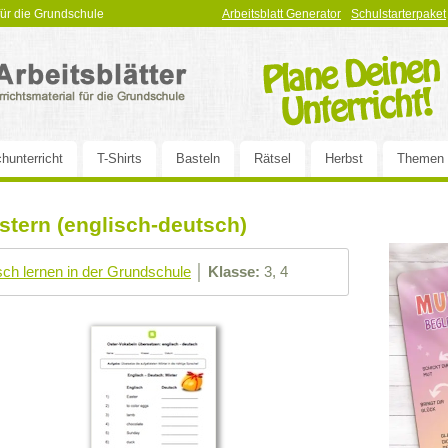
 für die Grundschule
Arbeitsblatt Generator
Schulstarterpaket
hunterricht
T-Shirts
Basteln
Rätsel
Herbst
Themen
stern (englisch-deutsch)
sch lernen in der Grundschule
│
Klasse:
3, 4