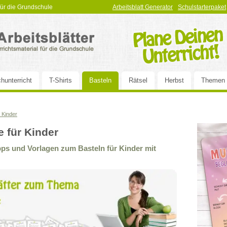
 für die Grundschule
Arbeitsblatt Generator
Schulstarterpaket
hunterricht
T-Shirts
Basteln
Rätsel
Herbst
Themen
 Kinder
 für Kinder
pps und Vorlagen zum Basteln für Kinder mit