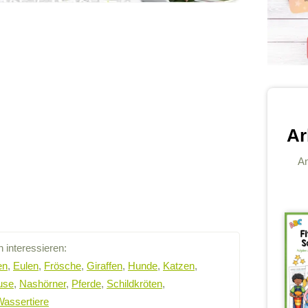
Ar
An
 interessieren:
en
,
Eulen
,
Frösche
,
Giraffen
,
Hunde
,
Katzen
,
use
,
Nashörner
,
Pferde
,
Schildkröten
,
Wassertiere