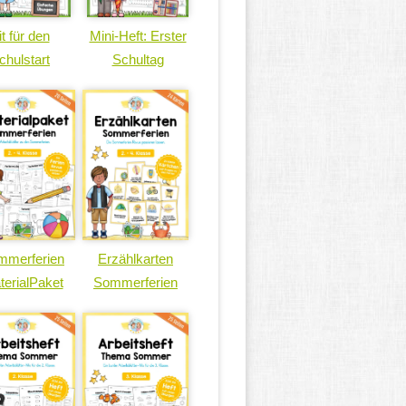
it für den
Mini-Heft: Erster
chulstart
Schultag
mmerferien
Erzählkarten
terialPaket
Sommerferien