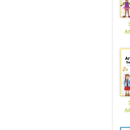
Arb
Arb