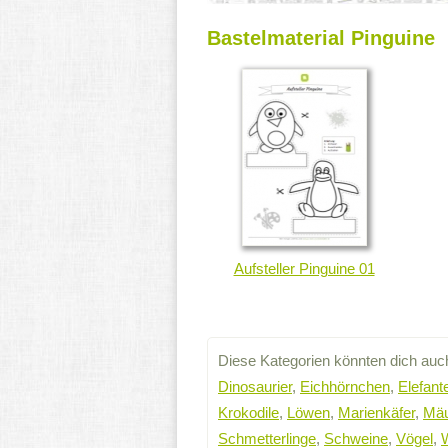
Bastelmaterial Pinguine
Aufsteller Pinguine 01
Diese Kategorien könnten dich auch
Dinosaurier
,
Eichhörnchen
,
Elefant
Krokodile
,
Löwen
,
Marienkäfer
,
Mä
Schmetterlinge
,
Schweine
,
Vögel
,