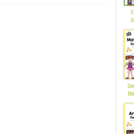
F
S
So
Ma