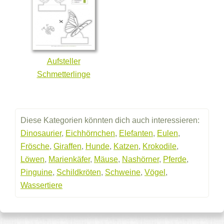
Aufsteller
Schmetterlinge
Diese Kategorien könnten dich auch interessieren:
Dinosaurier
,
Eichhörnchen
,
Elefanten
,
Eulen
,
Frösche
,
Giraffen
,
Hunde
,
Katzen
,
Krokodile
,
Löwen
,
Marienkäfer
,
Mäuse
,
Nashörner
,
Pferde
,
Pinguine
,
Schildkröten
,
Schweine
,
Vögel
,
Wassertiere