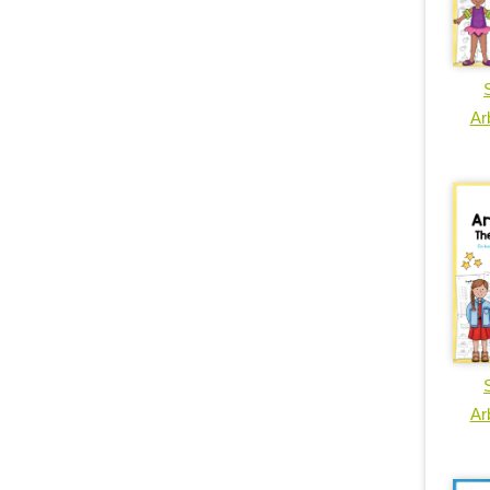
Arb
Arb