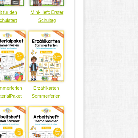
it für den
Mini-Heft: Erster
chulstart
Schultag
mmerferien
Erzählkarten
terialPaket
Sommerferien