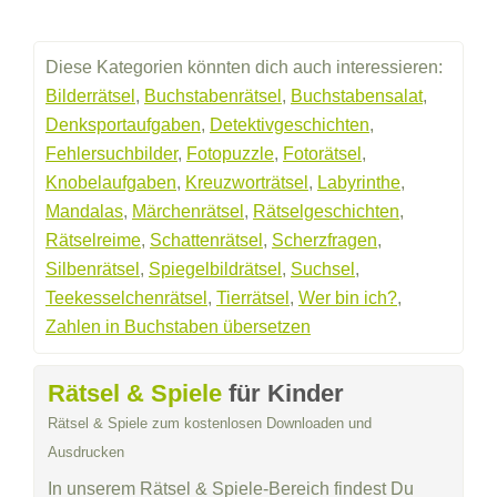
Diese Kategorien könnten dich auch interessieren:
Bilderrätsel
,
Buchstabenrätsel
,
Buchstabensalat
,
Denksportaufgaben
,
Detektivgeschichten
,
Fehlersuchbilder
,
Fotopuzzle
,
Fotorätsel
,
Knobelaufgaben
,
Kreuzworträtsel
,
Labyrinthe
,
Mandalas
,
Märchenrätsel
,
Rätselgeschichten
,
Rätselreime
,
Schattenrätsel
,
Scherzfragen
,
Silbenrätsel
,
Spiegelbildrätsel
,
Suchsel
,
Teekesselchenrätsel
,
Tierrätsel
,
Wer bin ich?
,
Zahlen in Buchstaben übersetzen
Rätsel & Spiele
für Kinder
Rätsel & Spiele zum kostenlosen Downloaden und
Ausdrucken
In unserem Rätsel & Spiele-Bereich findest Du