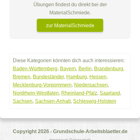
Übungen findest du direkt bei der
MaterialSchmiede.
zur MaterialSchmiede
Diese Kategorien könnten dich auch interessieren:
Baden-Württemberg
,
Bayern
,
Berlin
,
Brandenburg
,
Bremen
,
Bundesländer
,
Hamburg
,
Hessen
,
Mecklenburg-Vorpommern
,
Niedersachsen
,
Nordrhein-Westfalen
,
Rheinland-Pfalz
,
Saarland
,
Sachsen
,
Sachsen-Anhalt
,
Schleswig-Holstein
Copyright 2026 - Grundschule-Arbeitsblaetter.de
Impressum
Datenschutz