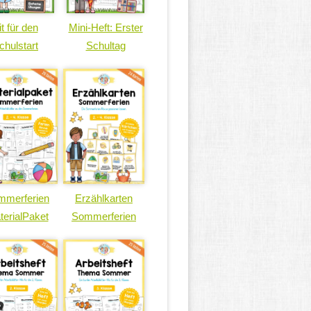
it für den
Mini-Heft: Erster
chulstart
Schultag
mmerferien
Erzählkarten
terialPaket
Sommerferien