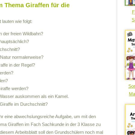
m Thema Giraffen für die
F
S
lauten wie folgt:
in der freien Wildbahn?
hauptsächlich?
chschnitt?
n Natur normalerweise?
raffe in der Regel?
werden?
den?
So
Giraffe werden?
Ma
e Wasser auskommen als ein Kamel.
Giraffe im Durchschnitt?
 ihr eine abwechslungsreiche Aufgabe, um mit den
ema Giraffen im Fach Sachkunde in der 3 Klasse zu
diesem Arbeitsblatt soll den Grundschülern noch mal