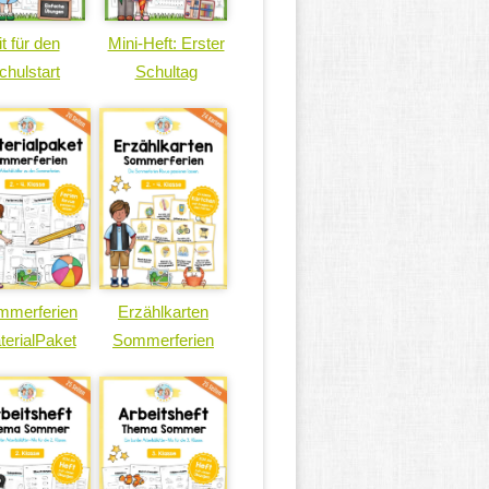
it für den
Mini-Heft: Erster
chulstart
Schultag
mmerferien
Erzählkarten
terialPaket
Sommerferien