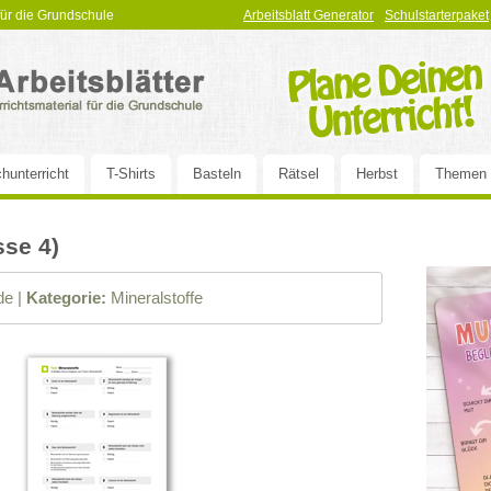
 für die Grundschule
Arbeitsblatt Generator
Schulstarterpaket
hunterricht
T-Shirts
Basteln
Rätsel
Herbst
Themen
sse 4)
e |
Kategorie:
Mineralstoffe