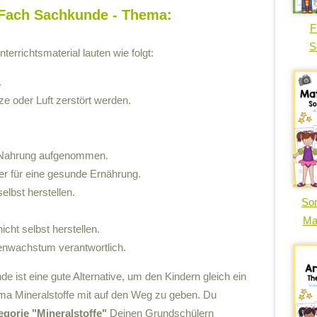
m Fach Sachkunde - Thema:
F
S
errichtsmaterial lauten wie folgt:
.
ze oder Luft zerstört werden.
e Nahrung aufgenommen.
per für eine gesunde Ernährung.
elbst herstellen.
So
Ma
icht selbst herstellen.
henwachstum verantwortlich.
 ist eine gute Alternative, um den Kindern gleich ein
a Mineralstoffe mit auf den Weg zu geben. Du
egorie "Mineralstoffe"
Deinen Grundschülern