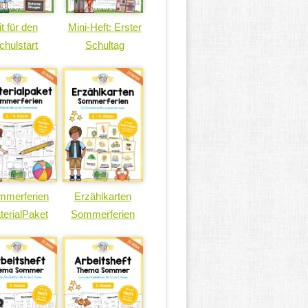
it für den
Mini-Heft: Erster
chulstart
Schultag
mmerferien
Erzählkarten
terialPaket
Sommerferien