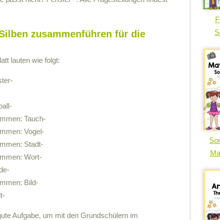
F
S
Silben zusammenführen für die
tt lauten wie folgt:
ter-
all-
sammen: Tauch-
sammen: Vogel-
So
sammen: Stadt-
Ma
sammen: Wort-
de-
ammen: Bild-
t-
e gute Aufgabe, um mit den Grundschülern im