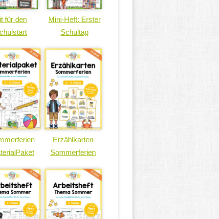
it für den
Mini-Heft: Erster
chulstart
Schultag
mmerferien
Erzählkarten
terialPaket
Sommerferien