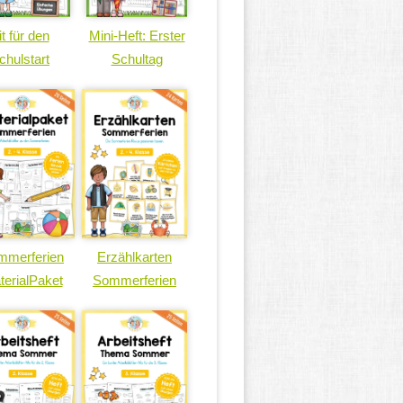
it für den
Mini-Heft: Erster
chulstart
Schultag
mmerferien
Erzählkarten
terialPaket
Sommerferien