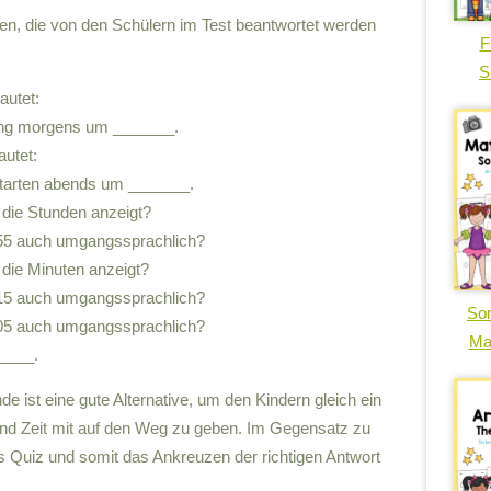
ben, die von den Schülern im Test beantwortet werden
F
S
autet:
ung morgens um _______.
autet:
starten abends um _______.
 die Stunden anzeigt?
.55 auch umgangssprachlich?
 die Minuten anzeigt?
.15 auch umgangssprachlich?
So
.05 auch umgangssprachlich?
Ma
____.
 ist eine gute Alternative, um den Kindern gleich ein
d Zeit mit auf den Weg zu geben. Im Gegensatz zu
das Quiz und somit das Ankreuzen der richtigen Antwort