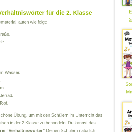
F
erhältniswörter für die 2. Klasse
S
aterial lauten wie folgt:
traße.
de.
em Wasser.
.
So
um.
Ma
terrad.
Topf.
e schöne Übung, um mit den Schülern im Unterricht das
tsch in der 2 Klasse zu behandeln. Du kannst das
rie "Verhältniswörter"
Deinen Schülern natürlich