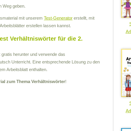
en Weg geben.
tsmaterial mit unserem
Test-Generator
erstellt, mit
rbeitsblätter erstellen lassen kannst.
Arb
st Verhältniswörter für die 2.
zt gratis herunter und verwende das
utsch Unterricht. Eine entsprechende Lösung zu den
m Arbeitsblatt enthalten.
rial zum Thema Verhältniswörter
!
Arb