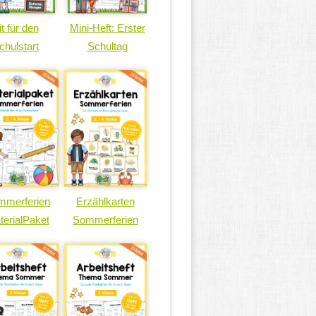
it für den
Mini-Heft: Erster
chulstart
Schultag
mmerferien
Erzählkarten
terialPaket
Sommerferien