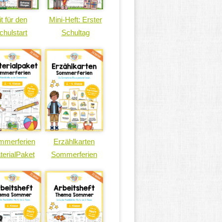
it für den
Mini-Heft: Erster
chulstart
Schultag
mmerferien
Erzählkarten
terialPaket
Sommerferien