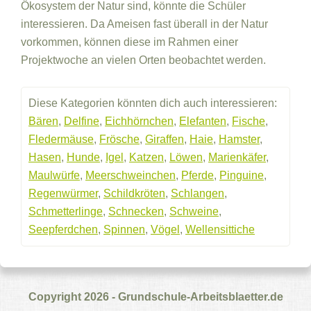
Ökosystem der Natur sind, könnte die Schüler
interessieren. Da Ameisen fast überall in der Natur
vorkommen, können diese im Rahmen einer
Projektwoche an vielen Orten beobachtet werden.
Diese Kategorien könnten dich auch interessieren:
Bären
,
Delfine
,
Eichhörnchen
,
Elefanten
,
Fische
,
Fledermäuse
,
Frösche
,
Giraffen
,
Haie
,
Hamster
,
Hasen
,
Hunde
,
Igel
,
Katzen
,
Löwen
,
Marienkäfer
,
Maulwürfe
,
Meerschweinchen
,
Pferde
,
Pinguine
,
Regenwürmer
,
Schildkröten
,
Schlangen
,
Schmetterlinge
,
Schnecken
,
Schweine
,
Seepferdchen
,
Spinnen
,
Vögel
,
Wellensittiche
Copyright 2026 - Grundschule-Arbeitsblaetter.de