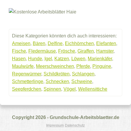
Diese Kategorien könnten dich auch interessieren:
Ameisen
,
Bären
,
Delfine
,
Eichhörnchen
,
Elefanten
,
Fische
,
Fledermäuse
,
Frösche
,
Giraffen
,
Hamster
,
Hasen
,
Hunde
,
Igel
,
Katzen
,
Löwen
,
Marienkäfer
,
Maulwürfe
,
Meerschweinchen
,
Pferde
,
Pinguine
,
Regenwürmer
,
Schildkröten
,
Schlangen
,
Schmetterlinge
,
Schnecken
,
Schweine
,
Seepferdchen
,
Spinnen
,
Vögel
,
Wellensittiche
Copyright 2026 - Grundschule-Arbeitsblaetter.de
Impressum
Datenschutz