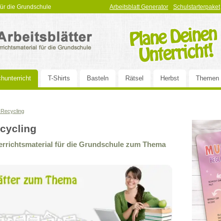
 für die Grundschule
Arbeitsblatt Generator
Schulstarterpaket
hunterricht
T-Shirts
Basteln
Rätsel
Herbst
Themen
& Recycling
ecycling
terrichtsmaterial für die Grundschule zum Thema