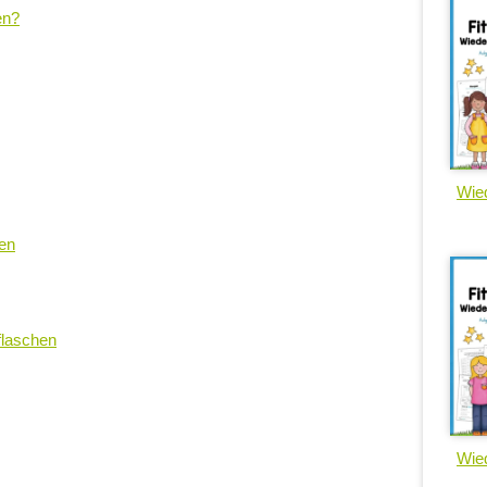
en?
Wied
en
laschen
Wied