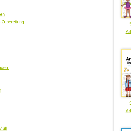
ben
-Zubereitung
Arb
ndern
n
Arb
Müll