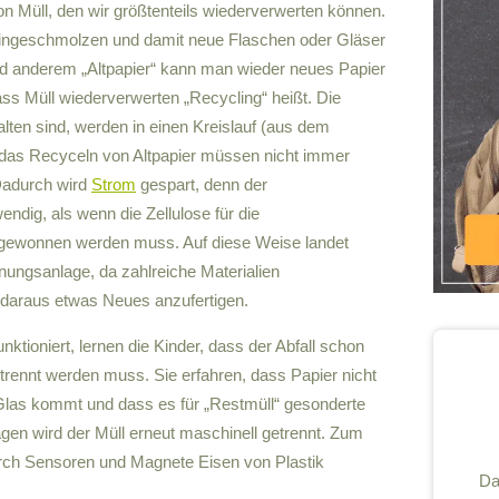
n Müll, den wir größtenteils wiederverwerten können.
ingeschmolzen und damit neue Flaschen oder Gläser
nd anderem „Altpapier“ kann man wieder neues Papier
ass Müll wiederverwerten „Recycling“ heißt. Die
alten sind, werden in einen Kreislauf (aus dem
 das Recyceln von Altpapier müssen nicht immer
Dadurch wird
Strom
gespart, denn der
ndig, als wenn die Zellulose für die
 gewonnen werden muss. Auf diese Weise landet
nungsanlage, da zahlreiche Materialien
daraus etwas Neues anzufertigen.
nktioniert, lernen die Kinder, dass der Abfall schon
etrennt werden muss. Sie erfahren, dass Papier nicht
 Glas kommt und dass es für „Restmüll“ gesonderte
agen wird der Müll erneut maschinell getrennt. Zum
rch Sensoren und Magnete Eisen von Plastik
Da