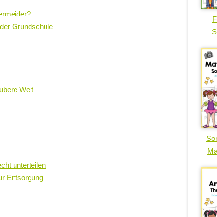
Vermeider?
F
n der Grundschule
S
ubere Welt
So
Ma
cht unterteilen
zur Entsorgung