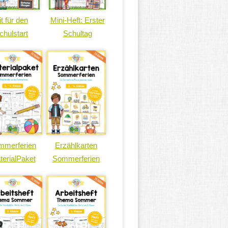
it für den
Mini-Heft: Erster
chulstart
Schultag
mmerferien
Erzählkarten
terialPaket
Sommerferien