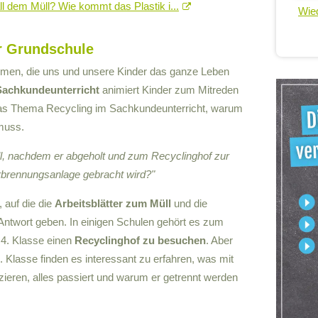
 all dem Müll? Wie kommt das Plastik i...
Wied
er Grundschule
emen, die uns und unsere Kinder das ganze Leben
Sachkundeunterricht
animiert Kinder zum Mitreden
das Thema Recycling im Sachkundeunterricht, warum
muss.
ll, nachdem er abgeholt und zum Recyclinghof zur
rbrennungsanlage gebracht wird?"
, auf die die
Arbeitsblätter zum Müll
und die
Antwort geben. In einigen Schulen gehört es zum
r 4. Klasse einen
Recyclinghof zu besuchen
. Aber
. Klasse finden es interessant zu erfahren, was mit
uzieren, alles passiert und warum er getrennt werden